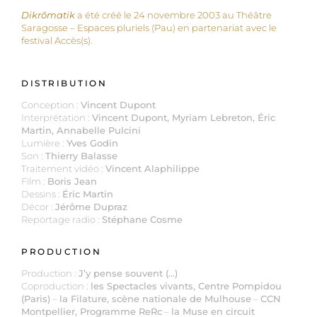
Dikrõmatik
a été créé le 24 novembre 2003 au Théâtre
Saragosse – Espaces pluriels (Pau) en partenariat avec le
festival Accès(s).
DISTRIBUTION
Conception :
Vincent Dupont
Interprétation :
Vincent Dupont, Myriam Lebreton, Éric
Martin, Annabelle Pulcini
Lumière :
Yves Godin
Son :
Thierry Balasse
Traitement vidéo :
Vincent Alaphilippe
Film :
Boris Jean
Dessins :
Éric Martin
Décor :
Jérôme Dupraz
Reportage radio :
Stéphane Cosme
PRODUCTION
Production :
J’y pense souvent (...)
Coproduction :
les Spectacles vivants, Centre Pompidou
(Paris)
–
la Filature, scène nationale de Mulhouse
–
CCN
Montpellier, Programme ReRc
–
la Muse en circuit