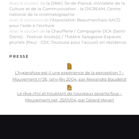
Avec le soutien de
la DRAC Île-de-France, ministère de la
Culture et de la Communication
–
le DICREAM, Centre
national de la cinématographie
Avec le concours de
l’Association Beaumarchais-SACD
pour l’aide à l’écriture
Avec le soutien de
la Chaufferie / Compagnie DCA (Saint-
Denis)
–
Festival Accès(s) / Théâtre Saragosse-Espaces
pluriels (Pau)
–
CDC Toulouse pour l’accueil en résidence
.
PRESSE
L’hypershow est-il une expérience de la perception ? –
Mouvement n°26, janv-fév 2004, par Alexandra Baudelot
Le rêve chic et troublant de nouveaux savants fous –
Mouvement.net, 25/01/04, par Gérard Mayen