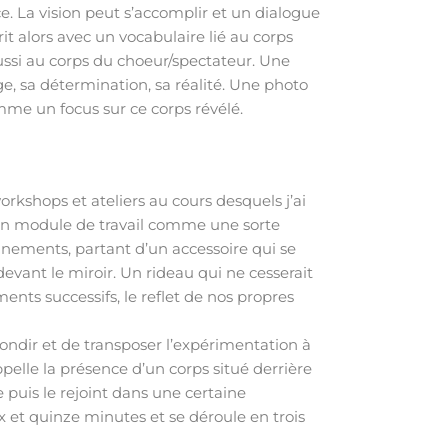
ace. La vision peut s’accomplir et un dialogue
t alors avec un vocabulaire lié au corps
ssi au corps du choeur/spectateur. Une
ge, sa détermination, sa réalité. Une photo
me un focus sur ce corps révélé.
rkshops et ateliers au cours desquels j’ai
 un module de travail comme une sorte
nnements, partant d’un accessoire qui se
devant le miroir. Un rideau qui ne cesserait
ments successifs, le reflet de nos propres
fondir et de transposer l’expérimentation à
elle la présence d’un corps situé derrière
ce puis le rejoint dans une certaine
 et quinze minutes et se déroule en trois