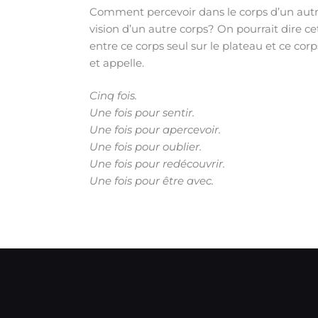
Comment percevoir dans le corps d’un autre
vision d’un autre corps? On pourrait dire ce
entre ce corps seul sur le plateau et ce co
et appelle.
Cinq fois.
Une fois pour sentir.
Une fois pour apercevoir.
Une fois pour oublier.
Une fois pour redécouvrir.
Une fois pour être avec.