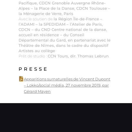
Pacifique, CDCN Grenoble Auvergne Rhône-
Alpes – la Place de la Danse, CDCN Toulouse –
la Ménagerie de Verre, Paris
Avec le soutien de
la Région Île-de-France –
l’ADAMI – la SPEDIDAM – l’Atelier de Paris,
CDCN – du CND Centre national de la danse,
accueil en résidence – du Conseil
Départemental du Gard, en partenariat avec le
Théâtre de Nîmes, dans le cadre du dispositif
Artistes au collège
Prêt de studio :
CCN Tours, dir. Thomas Lebrun
.
PRESSE
Apparitions surnaturelles de Vincent Dupont
– Lokko/social média, 27 novembre 2019, par
Gérard Mayen