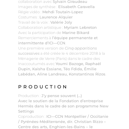
collaboration avec
Sylvain Giraudeau
Images de synthèse :
Elisabeth Caravella
Régie vidéo :
Mehdi Toutain-Lopez
Costumes :
Laurence Alquier
Travail de la voix :
Valérie Joly
Collaboration artistique :
Myriam Lebreton
Avec la participation de
Marine Bikard
Remerciements à
l’équipe permanente et
intermittente d’ICI—CCN
.
Une première version de
Cinq apparitions
successives
a été créée le 4 décembre 2018 à la
Ménagerie de Verre (Paris) dans le cadre des
Inaccoutumés avec
Youmi Bazoge, Raphaël
Dupin, Kaïsha Essiane, Téo Fdida, Émilie
Labédan, Aline Landreau, Konstantinos Rizos
.
PRODUCTION
Production :
J’y pense souvent (…)
Avec le soutien de la Fondation d’entreprise
Hermès dans le cadre de son programme New
Settings
Coproduction :
ICI—CCN Montpellier / Occitanie
/ Pyrénées-Méditerranée, dir. Christian Rizzo –
Centre des arts, Enghien-les-Bains – le