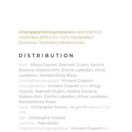
Cinq apparitions successives
a été créé le 21
novembre 2019 à ICI—CCN Montpellier /
Occitanie / Pyrénées-Méditerranée.
DISTRIBUTION
Avec :
Alicja Czyczel, Raphaël Dupin, Kaïsha
Essiane, Kidows Kim, Émilie Labédan, Aline
Landreau, Konstantinos Rizos
Conception du projet :
Vincent Dupont
Chorégraphie :
Vincent Dupont
avec
Alicja
Czyczel, Raphaël Dupin, Kaïsha Essiane,
Kidows Kim, Émilie Labédan, Aline Landreau,
Konstantinos Rizos
Texte :
Christophe Tarkos
-
Je gonfle
(Revue TIJA
n°9)
Son :
Christophe Hauser
Lumière :
Yves Godin
Dispositif scénographique :
Vincent Dupont
en