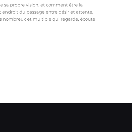
 sa propre vision, et comment être la
t endroit du passage entre désir et attente,
rps nombreux et multiple qui regarde, écoute