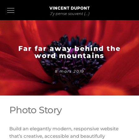
Far far away behind the
word mountains
8 mars 2019
Photo Story
Build an elegantly modern, responsive website
that’s creative, accessible and beautifully