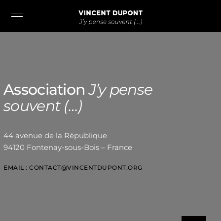
Association
J’y pense
souvent (…)
44 avenue de la République
94120 Fontenay-sous-Bois – France
EMAIL : CONTACT@VINCENTDUPONT.ORG